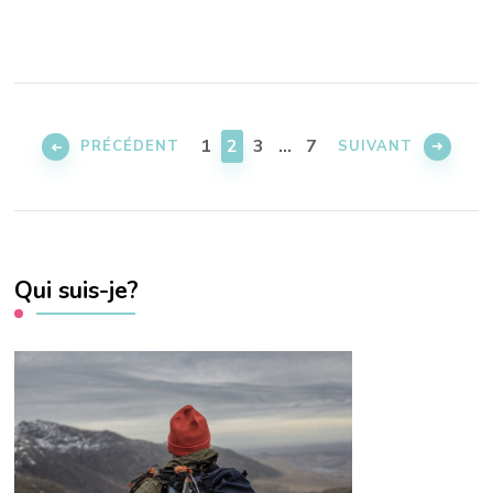
Pagination
des
PAGE
PAGE
PAGE
PAGE
1
2
3
…
7
PRÉCÉDENT
SUIVANT
publications
Qui suis-je?