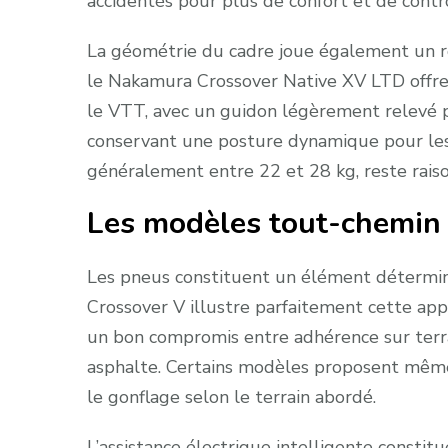
accidentés pour plus de confort et de contr
La géométrie du cadre joue également un rô
le Nakamura Crossover Native XV LTD offrent
le VTT, avec un guidon légèrement relevé po
conservant une posture dynamique pour les s
généralement entre 22 et 28 kg, reste rais
Les modèles tout-chemin
Les pneus constituent un élément détermin
Crossover V illustre parfaitement cette ap
un bon compromis entre adhérence sur terra
asphalte. Certains modèles proposent même 
le gonflage selon le terrain abordé.
L’assistance électrique intelligente constit