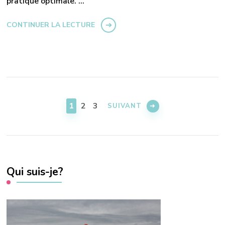
pratique optimale. …
CONTINUER LA LECTURE
Pagination
des
PAGE
PAGE
PAGE
1
2
3
SUIVANT
publications
Qui suis-je?