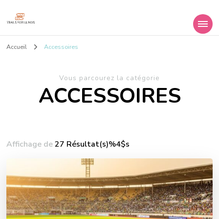
Trailsforillinois
Tous vos conseils sport!
Accueil
Accessoires
Vous parcourez la catégorie
ACCESSOIRES
Affichage de
27 Résultat(s)%4$s