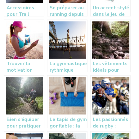
Accessoires
Se préparer au
Un accent stylé
pour Trail
running depuis
dans le jeu de
Running
chez soi : Le
trottinette
vélo elliptique
Trouver la
La gymnastique
Les vêtements
motivation
rythmique
idéals pour
sportive dans
effectuer le
la musique
trail
Bien s’équiper
Le tapis de gym
Les passionnés
pour pratiquer
gonflable : la
de rugby :
le VTT
révolution pour
pourquoi suivre
les salles de
les blogs