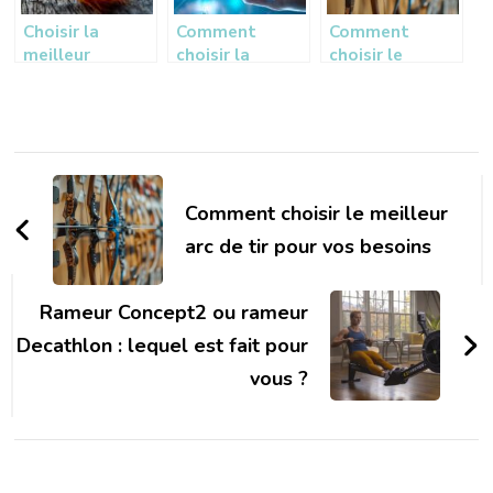
Choisir la
Comment
Comment
meilleur
choisir la
choisir le
mouche a truite
meilleure
meilleur arc de
: notre
plateforme de
tir pour vos
selection de
paris sportifs
besoins
streamers pour
légale
Navigation
les pecheurs
debutants
d'article
Comment choisir le meilleur
arc de tir pour vos besoins
Rameur Concept2 ou rameur
Decathlon : lequel est fait pour
vous ?