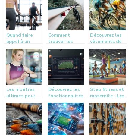
sport
d’actualité
Quand faire
Comment
Découvrez les
appel à un
trouver les
vêtements de
expert en
meilleurs
cyclisme
étude
matériels de
aérodynamiques
posturale vélo
vélo
pour améliorer
dynamique 3D
vos
performances
Les montres
Découvrez les
Step fitness et
ultimes pour
fonctionnalités
maternite : Les
dominer tous
essentielles
criteres
vos trails : test
d’un site de
essentiels pour
et avis
paris sportifs
selectionner
en ligne
votre planche
de step aerobic